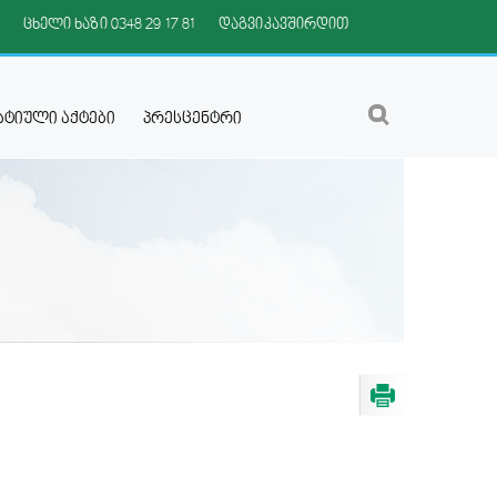
ᲪᲮᲔᲚᲘ ᲮᲐᲖᲘ
0348 29 17 81
ᲓᲐᲒᲕᲘᲙᲐᲕᲨᲘᲠᲓᲘᲗ
ტიული აქტები
პრესცენტრი